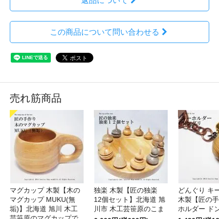
返品について
この商品について問い合わせる
売れ筋商品
マグカップ 木製【木の
独楽 木製【匠の独楽
どんぐり キ
マグカップ MUKU(無
12個セット】北海道 旭
木製【匠の手
垢)】北海道 旭川 木工
川市 木工芸笹原のこま
ホルダー ド
芸笹原のマグカップで