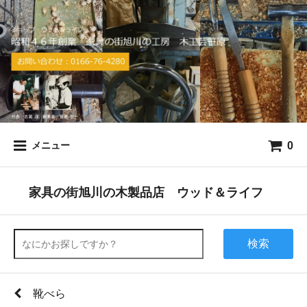
0
メニュー
家具の街旭川の木製品店 ウッド＆ライフ
検索
靴べら