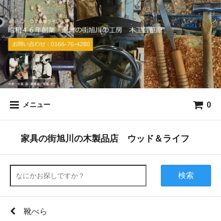
0
メニュー
家具の街旭川の木製品店 ウッド＆ライフ
検索
靴べら