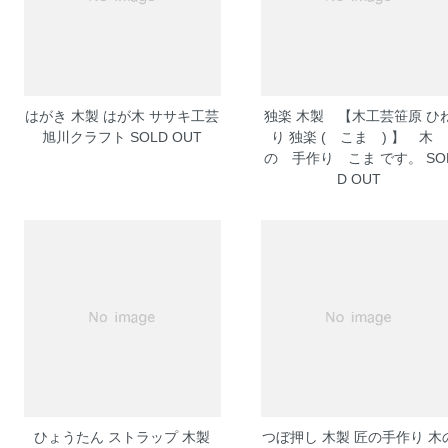
はがき 木製 はが木 ササキ工芸
独楽 木製 【木工芸笹原 ひ
旭川クラフト
SOLD OUT
り 独楽 ( こま ) 】 木
の 手作り こま です。
SO
D OUT
ひょうたん ストラップ 木製
つぼ押し 木製 匠の手作り 木